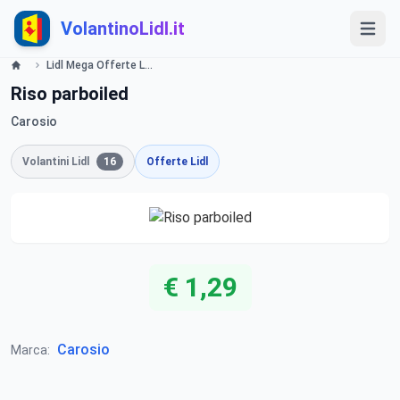
VolantinoLidl.it
Lidl Mega Offerte Lidl
Riso parboiled
Carosio
Volantini Lidl
16
Offerte Lidl
€ 1,29
Carosio
Marca: