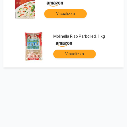
Visualizza
Molinella Riso Parboiled, 1 kg
Visualizza