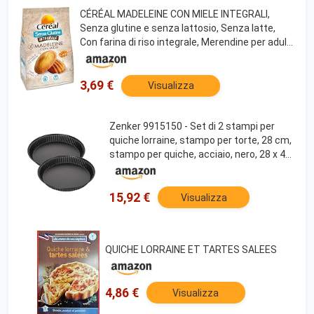
CÉRÉAL MADELEINE CON MIELE INTEGRALI,
Senza glutine e senza lattosio, Senza latte,
Con farina di riso integrale, Merendine per adulti
e bambini, Perfette a colazione, 170 gr, 6
monoporzioni
3,69 €
Visualizza
Zenker 9915150 - Set di 2 stampi per
quiche lorraine, stampo per torte, 28 cm,
stampo per quiche, acciaio, nero, 28 x 4
cm
15,92 €
Visualizza
QUICHE LORRAINE ET TARTES SALEES
4,86 €
Visualizza