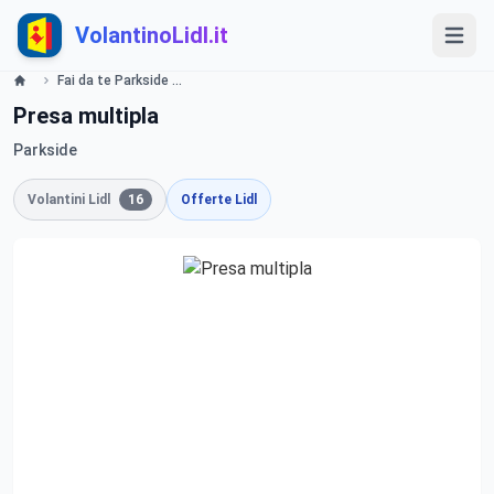
VolantinoLidl.it
Fai da te Parkside Arnold Schwarzenegger Lidl
Presa multipla
Parkside
Volantini Lidl
16
Offerte Lidl