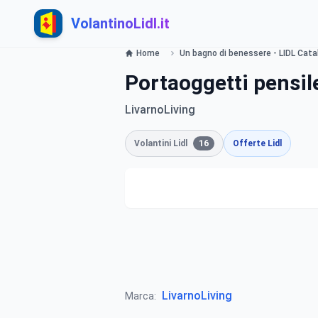
VolantinoLidl.it
Home
Un bagno di benessere - LIDL Catal
Portaoggetti pensil
LivarnoLiving
Volantini Lidl
16
Offerte Lidl
LivarnoLiving
Marca: