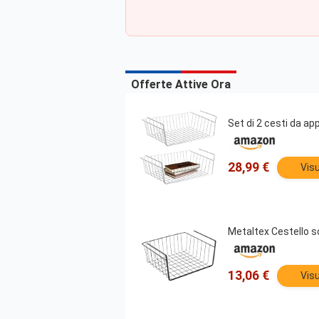
Offerte Attive Ora
Set di 2 cesti da ap
28,99 €
Visu
Metaltex Cestello s
13,06 €
Visu