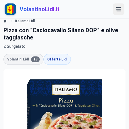
VolantinoLidl.it
Italiamo Lidl
Pizza con “Caciocavallo Silano DOP” e olive
taggiasche
2 Surgelato
Volantini Lidl
13
Offerte Lidl