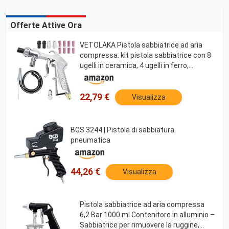
Offerte Attive Ora
VETOLAKA Pistola sabbiatrice ad aria
compressa: kit pistola sabbiatrice con 8
ugelli in ceramica, 4 ugelli in ferro,
raccordo dell'aria, funzione di rimozione
della ruggine ad alta pressione
22,79 €
Visualizza
BGS 3244 | Pistola di sabbiatura
pneumatica
44,26 €
Visualizza
Pistola sabbiatrice ad aria compressa
6,2 Bar 1000 ml Contenitore in alluminio –
Sabbiatrice per rimuovere la ruggine,