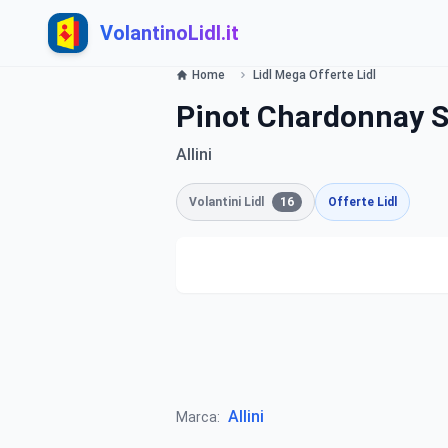
VolantinoLidl.it
Home
Lidl Mega Offerte Lidl
Pinot Chardonnay 
Allini
Volantini Lidl
16
Offerte Lidl
Allini
Marca: