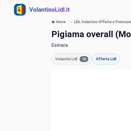
VolantinoLidl.it
Home
LIDL Volantino Offerte e Promozion
Pigiama overall (Mo
Esmara
Volantini Lidl
16
Offerte Lidl