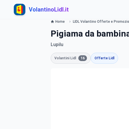
VolantinoLidl.it
Home
LIDL Volantino Offerte e Promozion
Pigiama da bambina
Lupilu
Volantini Lidl
16
Offerte Lidl