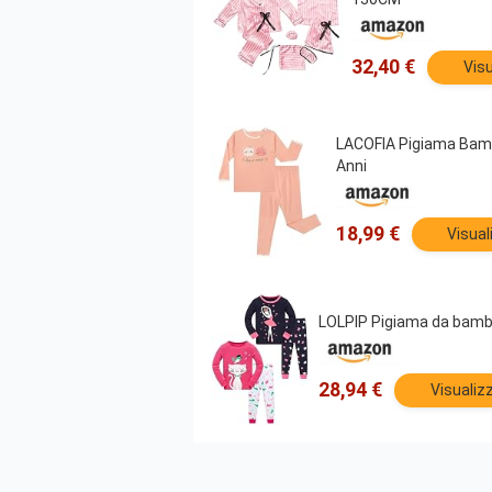
32,40 €
Visu
LACOFIA Pigiama Bamb
Anni
18,99 €
Visual
LOLPIP Pigiama da bambi
28,94 €
Visualiz