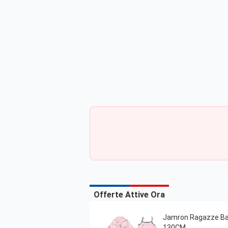
Offerte Attive Ora
Jamron Ragazze Bam
130CM