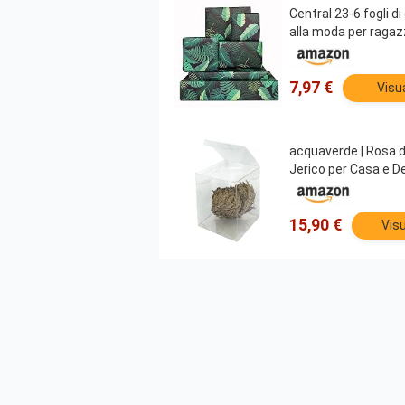
Central 23-6 fogli di
alla moda per raga
7,97 €
Visu
acquaverde | Rosa de
Jerico per Casa e De
15,90 €
Visu