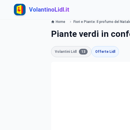
VolantinoLidl.it
Home
Fiori e Piante: Il profumo del Natale
Piante verdi in con
Volantini Lidl
13
Offerte Lidl