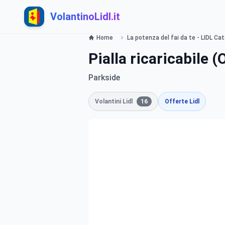
VolantinoLidl.it
Home
La potenza del fai da te - LIDL Ca
Pialla ricaricabile (
Parkside
Volantini Lidl
16
Offerte Lidl