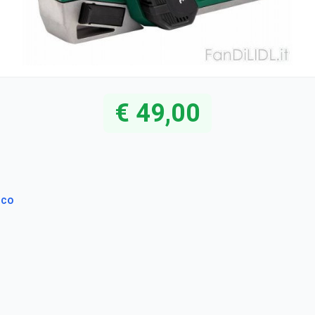
€ 49,00
ico