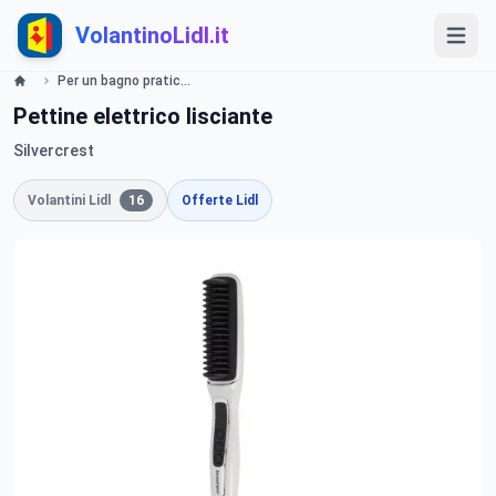
VolantinoLidl.it
Per un bagno pratico e funzionale Lidl
Pettine elettrico lisciante
Silvercrest
Volantini Lidl
16
Offerte Lidl