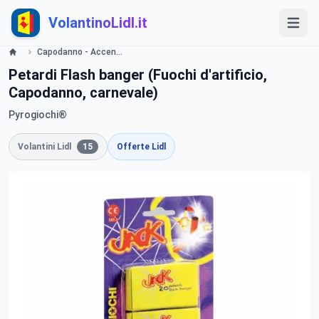
VolantinoLidl.it
Capodanno - Accendi la festa dal 29 dicembre 2014 LIDL Volantino Promozioni Lidl
Petardi Flash banger (Fuochi d'artificio,
Capodanno, carnevale)
Pyrogiochi®
Volantini Lidl
15
Offerte Lidl