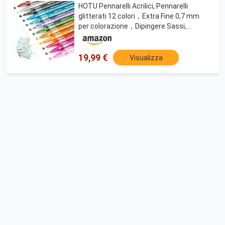
HOTU Pennarelli Acrilici, Pennarelli
glitterati 12 colori，Extra Fine 0,7 mm
per colorazione，Dipingere Sassi,
Ceramica, Vetro, Legno, Tessuti,
Scrapbooking, DIY, Penne Glitterate
Colorate
19,99 €
Visualizza