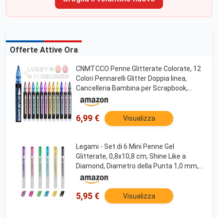
Offerte Attive Ora
CNMTCCO Penne Glitterate Colorate, 12
Colori Pennarelli Glitter Doppia linea,
Cancelleria Bambina per Scrapbook,
Disegni, Regalo Pasqua, per Regalo
Bambina 4-12 Anni
6,99 €
Visualizza
Legami - Set di 6 Mini Penne Gel
Glitterate, 0,8x10,8 cm, Shine Like a
Diamond, Diametro della Punta 1,0 mm,
Colore Viola, Oro, Verde, Blu, Rosa, Nero
5,95 €
Visualizza