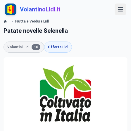
VolantinoLidl.it
Frutta e Verdura Lidl
Patate novelle Selenella
Volantini Lidl
16
Offerte Lidl