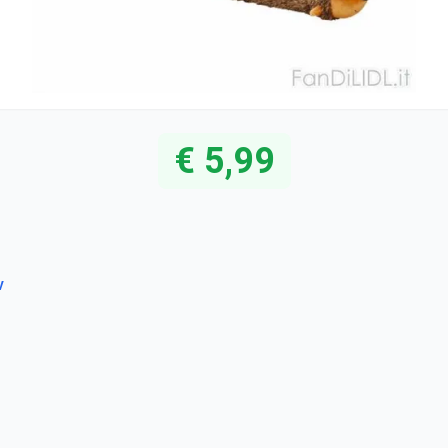
€ 5,99
v