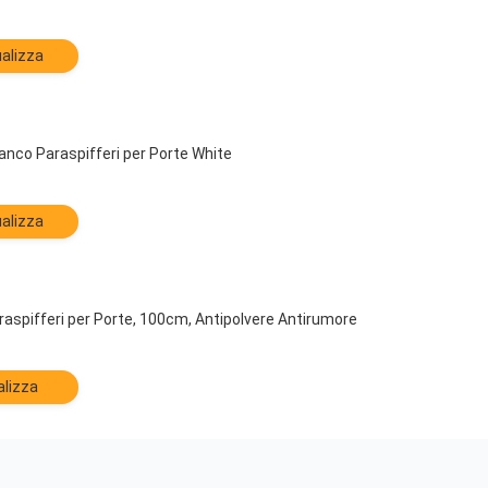
alizza
nco Paraspifferi per Porte White
alizza
araspifferi per Porte, 100cm, Antipolvere Antirumore
alizza