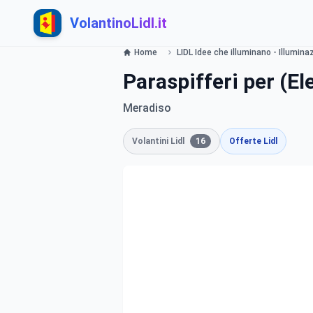
VolantinoLidl.it
Home
LIDL Idee che illuminano - Illumina
Paraspifferi per (El
Meradiso
Volantini Lidl
16
Offerte Lidl