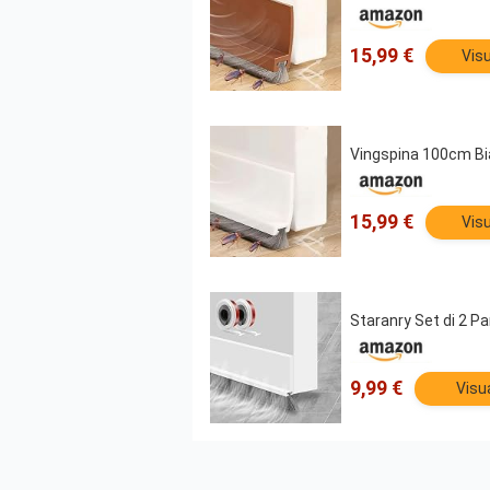
15,99 €
Visu
Vingspina 100cm Bia
15,99 €
Visu
Staranry Set di 2 P
9,99 €
Visu