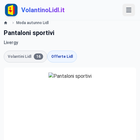
VolantinoLidl.it
Moda autunno Lidl
Pantaloni sportivi
Livergy
Volantini Lidl
16
Offerte Lidl