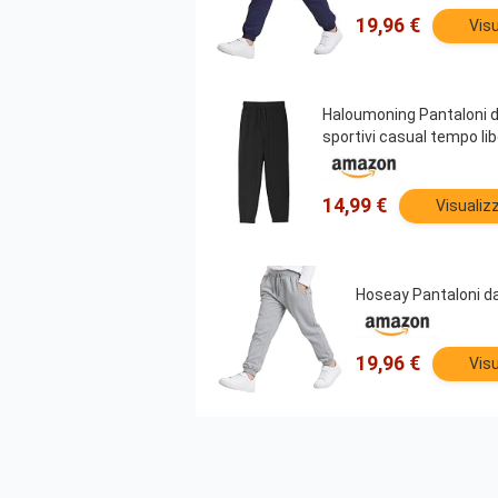
19,96 €
Visu
Haloumoning Pantaloni da
sportivi casual tempo lib
14,99 €
Visualiz
Hoseay Pantaloni da
19,96 €
Visu