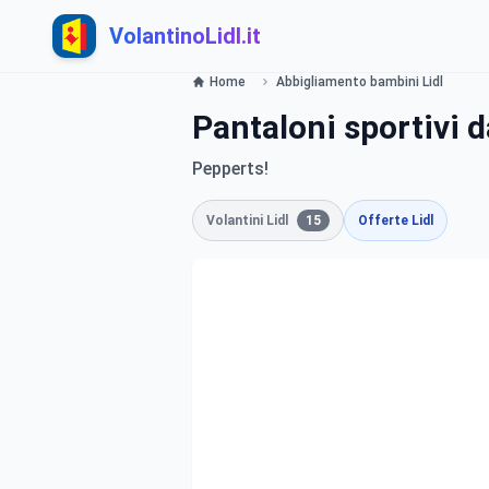
VolantinoLidl.it
Home
Abbigliamento bambini Lidl
Pantaloni sportivi 
Pepperts!
Volantini Lidl
15
Offerte Lidl