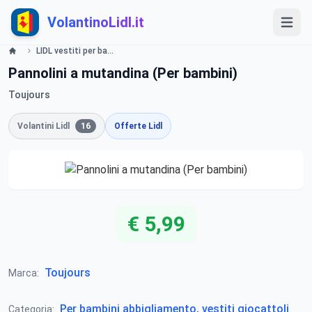
VolantinoLidl.it
LIDL vestiti per bambini, bimbo- volantino dal 23 Gennaio 2014 Lidl
Pannolini a mutandina (Per bambini)
Toujours
Volantini Lidl
16
Offerte Lidl
€ 5,99
Toujours
Marca:
Per bambini abbigliamento, vestiti giocattoli
Categoria: