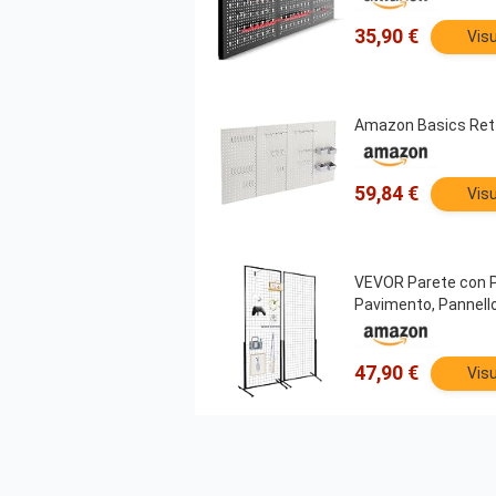
35,90 €
Visu
Amazon Basics Rettan
59,84 €
Visu
VEVOR Parete con Pa
Pavimento, Pannello 
47,90 €
Visu