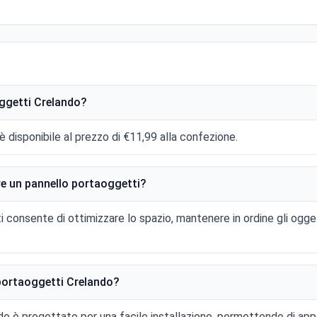
oggetti Crelando?
è disponibile al prezzo di €11,99 alla confezione.
are un pannello portaoggetti?
 consente di ottimizzare lo spazio, mantenere in ordine gli ogget
o portaoggetti Crelando?
ndo è progettato per una facile installazione, permettendo di app