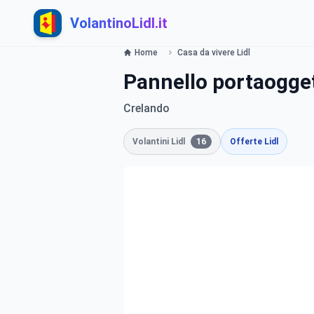
VolantinoLidl.it
Home
Casa da vivere Lidl
Pannello portaogget
Crelando
Volantini Lidl
16
Offerte Lidl