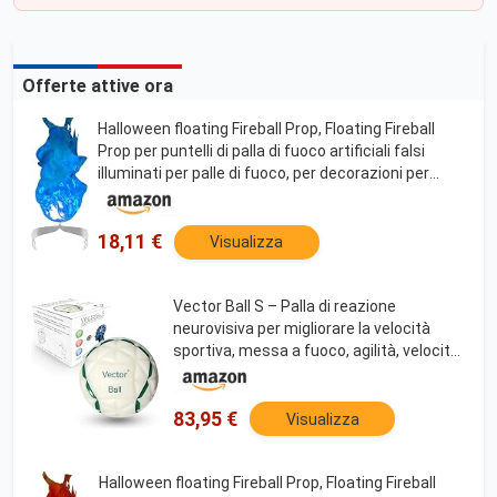
Offerte attive ora
Halloween floating Fireball Prop, Floating Fireball
Prop per puntelli di palla di fuoco artificiali falsi
illuminati per palle di fuoco, per decorazioni per
feste di Halloween-carbon black
18,11 €
Visualizza
Vector Ball S – Palla di reazione
neurovisiva per migliorare la velocità
sportiva, messa a fuoco, agilità, velocità,
coordinazione occhio-mano,
impermeabile, allenatore di riflessi che
cambiano colore
83,95 €
Visualizza
Halloween floating Fireball Prop, Floating Fireball