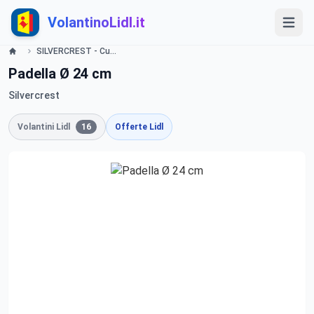
VolantinoLidl.it
SILVERCREST - Cucina e Casalinghi Lidl
Padella Ø 24 cm
Silvercrest
Volantini Lidl
16
Offerte Lidl