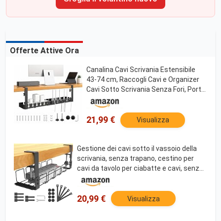
Offerte Attive Ora
Canalina Cavi Scrivania Estensibile
43-74 cm, Raccogli Cavi e Organizer
Cavi Sotto Scrivania Senza Fori, Porta
Cavi in Metallo, Sistema Cable
Management per Ufficio e Home
Office
21,99 €
Visualizza
Gestione dei cavi sotto il vassoio della
scrivania, senza trapano, cestino per
cavi da tavolo per ciabatte e cavi, senza
viti, morsetto organizer per cavi, per
casa, ufficio, cucina e scrivanie in
20,99 €
Visualizza