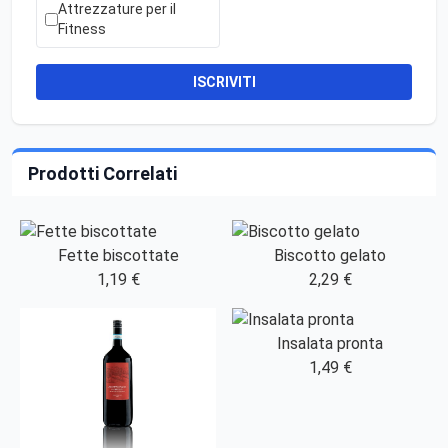
Attrezzature per il
Fitness
ISCRIVITI
Prodotti Correlati
Fette biscottate
Biscotto gelato
1,19 €
2,29 €
Insalata pronta
1,49 €