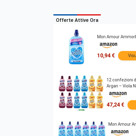
Offerte Attive Ora
Mon Amour Ammorbi
10,94 €
Visu
12 confezioni
Argan – Viola N
47,24 €
Mon Amour Amm