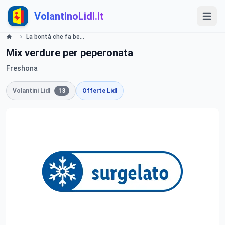
VolantinoLidl.it
La bontà che fa bene all’Italia Lidl
Mix verdure per peperonata
Freshona
Volantini Lidl
13
Offerte Lidl