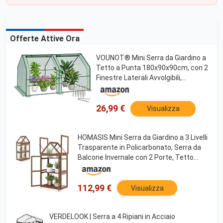
Offerte Attive Ora
VOUNOT® Mini Serra da Giardino a
Tetto a Punta 180x90x90cm, con 2
Finestre Laterali Avvolgibili,
Copertura in PE Rinforzato
135g/m² e Telaio in Acciaio, per
Orto, Pomodori, Fiori, Verdure,
26,99 €
Visualizza
Verde
HOMASIS Mini Serra da Giardino a 3 Livelli
Trasparente in Policarbonato, Serra da
Balcone Invernale con 2 Porte, Tetto
Apribile e Ripiani Regolabili, Struttura in
Legno di Abete, 71 x 41 x 133 cm
112,99 €
Visualizza
VERDELOOK | Serra a 4 Ripiani in Acciaio