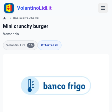
VolantinoLidl.it
Una scelta che vale davvero Lidl
Mini crunchy burger
Vemondo
Volantini Lidl
16
Offerte Lidl