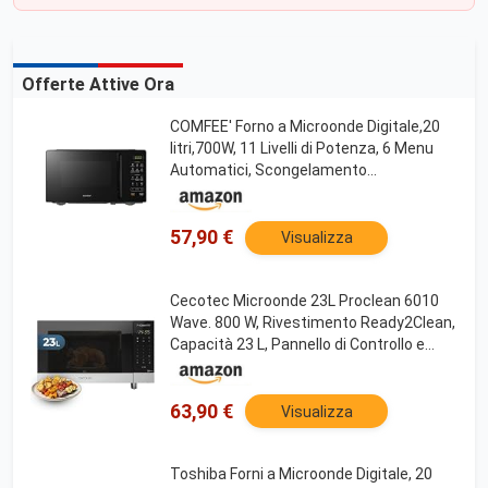
Offerte Attive Ora
COMFEE' Forno a Microonde Digitale,20
litri,700W, 11 Livelli di Potenza, 6 Menu
Automatici, Scongelamento
Rapido,Funzione di Memorizzazione,
Blocco Bambini, Piccolo per Cucine, Nero-
CMO-EM20L2NFPE(BK)
57,90 €
Visualizza
Cecotec Microonde 23L Proclean 6010
Wave. 800 W, Rivestimento Ready2Clean,
Capacità 23 L, Pannello di Controllo e
Tecnologia 3DWave, Controllo Touch,
Nero
63,90 €
Visualizza
Toshiba Forni a Microonde Digitale, 20