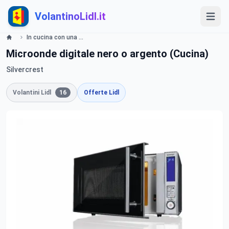
VolantinoLidl.it
In cucina con una marcia in piu- valide dal 5 ottobre 2015 Lidl Volantino Lidl
Microonde digitale nero o argento (Cucina)
Silvercrest
Volantini Lidl
16
Offerte Lidl