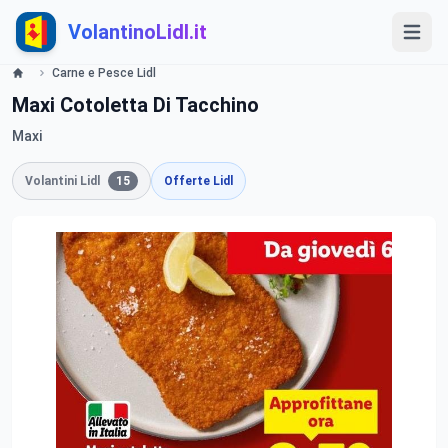
VolantinoLidl.it
Carne e Pesce Lidl
Maxi Cotoletta Di Tacchino
Maxi
Volantini Lidl
15
Offerte Lidl