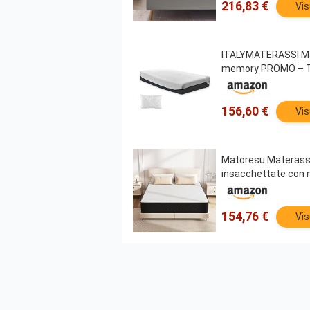
216,83 €
Vis
ITALYMATERASSI Ma
memory PROMO – TE
156,60 €
Vis
Matoresu Materasso 
insacchettate con 
154,76 €
Vis