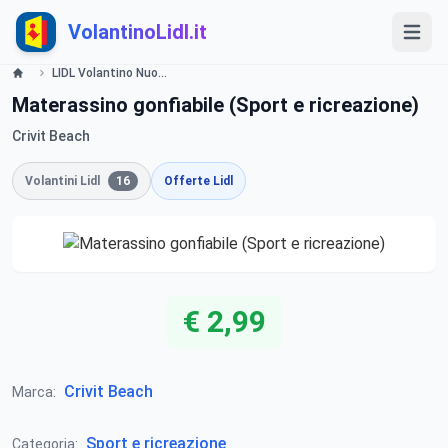
VolantinoLidl.it
LIDL Volantino Nuoto Crivit Beach - al mare valide dal 10 Luglio 2014 Lidl
Materassino gonfiabile (Sport e ricreazione)
Crivit Beach
Volantini Lidl
16
Offerte Lidl
€ 2,99
Crivit Beach
Marca:
Sport e ricreazione
Categoria: