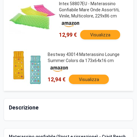
Intex 58807EU - Materassino
Gonfiabile Mare Onde Assortiti,
Vinile, Multicolore, 229x86 cm
12,99 €
Visualizza
Bestway 43014 Materassino Lounge
Summer Colors da 173x64x16 cm
12,94 €
Visualizza
Descrizione
Materassino gonfiabile (Sport e ricreazione) - Crivit Beach