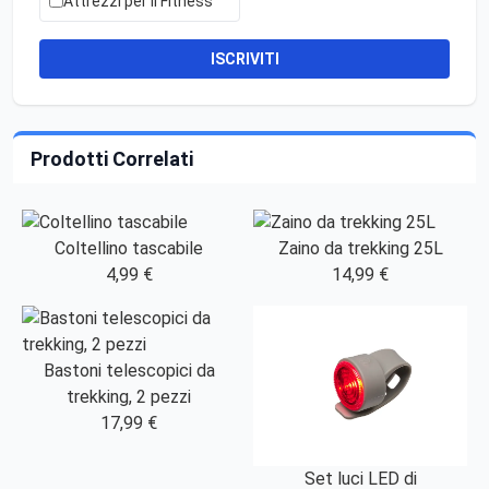
Attrezzi per il Fitness
ISCRIVITI
Prodotti Correlati
Coltellino tascabile
Zaino da trekking 25L
4,99 €
14,99 €
Bastoni telescopici da
trekking, 2 pezzi
17,99 €
Set luci LED di