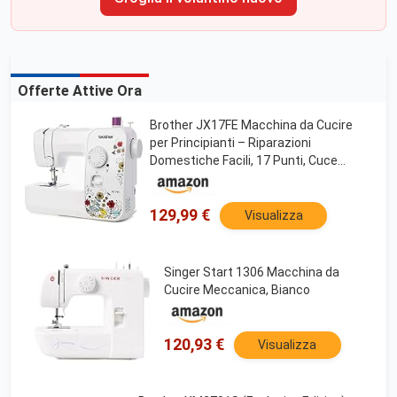
Offerte Attive Ora
Brother JX17FE Macchina da Cucire
per Principianti – Riparazioni
Domestiche Facili, 17 Punti, Cuce
Anche Jeans, Luce LED, Braccio Libero,
Robusta e Affidabile per Casa e Fai da
Te
129,99 €
Visualizza
Singer Start 1306 Macchina da
Cucire Meccanica, Bianco
120,93 €
Visualizza