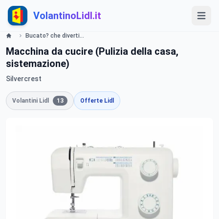
VolantinoLidl.it
Bucato? che divertimento - LIDL Catalogue - Offerte valide dall 11 giugno 2018 Lidl
Macchina da cucire (Pulizia della casa,
sistemazione)
Silvercrest
Volantini Lidl
13
Offerte Lidl