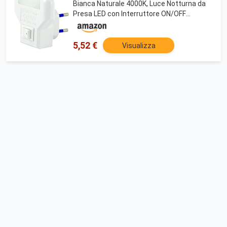
Bianca Naturale 4000K, Luce Notturna da
Presa LED con Interruttore ON/OFF
Durevole e Sicura - Adatta a Cameretta,
Camera da Letto, Corridoio, Scale, Bagno,
0.5W
5,52 €
Visualizza