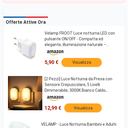
Offerte Attive Ora
Velamp FROOT Luce notturna LED con
pulsante ON/OFF - Compatta ed
elegante, illuminazione naturale –
Salvaspazio - Perfetta per camere da
letto, corridoi, bagni e camerette –
Colore Bianco
5,90 €
Visualizza
[2 Pezzi] Luce Notturna da Presa con
Sensore Crepuscolare, 5 Livelli
Dimmerabile, 3000K Bianco Caldo,
Modalità ON/OFF/Auto, LED Soffuso a
Risparmio Energetico per Cameretta,
Corridoio, Cucina, Scale
12,99 €
Visualizza
VELAMP - Luce Notturna Bambini e Adulti