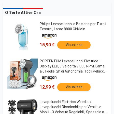
Offerte Attive Ora
Philips Levapelucchi a Batteria per Tutti i
Tessuti, Lame 8800 Giri/Min
15,90 €
Visualizza
PORTENTUM Levapelucchi Elettrico –
Display LED, 3 Velocità 9.000 RPM, Lama
a 6 Foglie, 2h di Autonomia, Togli Pelucchi
Elettrico Ricaricabile USB C, Compatto e
Potente per Abiti e Tessuti per la Casa
12,99 €
Visualizza
Levapelucchi Elettrico WiredLux -
Levapelucchi Ricaricabile per Vestiti e
Mobili - 3 Velocità Regolabili, Spazzola a 6