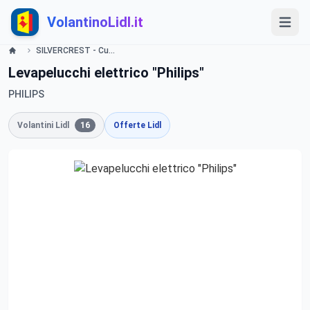
VolantinoLidl.it
SILVERCREST - Cucina e Casalinghi Lidl
Levapelucchi elettrico "Philips"
PHILIPS
Volantini Lidl
16
Offerte Lidl