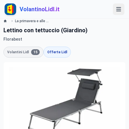
VolantinoLidl.it
La primavera e alle porte - LIDL Ctalogue - Offerte valide dal 08 aprile 2019 Lidl
Lettino con tettuccio (Giardino)
Florabest
Volantini Lidl
15
Offerte Lidl