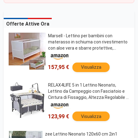
Offerte Attive Ora
Marsell - Lettino per bambini con
materasso in schiuma con rivestimento
con aloe vera e sbarre protettive,
regolabile in altezza, trasformabile in una
culla, di colore bianco
157,95 €
Visualizza
RELAX4LIFE 5 in 1 Lettino Neonato,
Lettino da Campeggio con Fasciatoio e
Cintura di Fissaggio, Altezza Regolabile in
4 Livelli, Adatto a Bambini 0-36 Mesi, 110
x 76 x 82,5cm (Beige)
123,99 €
Visualizza
zee Lettino Neonato 120x60 cm 2in1