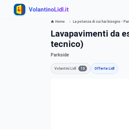
VolantinoLidl.it
Home
La potenza di cui hai bisogno - Par
Lavapavimenti da est
tecnico)
Parkside
Volantini Lidl
13
Offerte Lidl