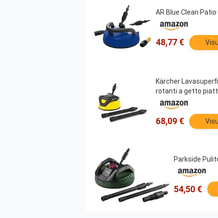
AR Blue Clean Patio 
48,77 €
Visu
Kärcher Lavasuperfici
rotanti a getto piatt
68,09 €
Visu
Parkside Pulit
54,50 €