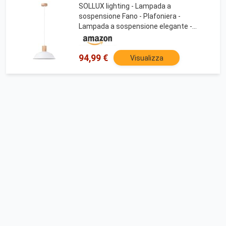
SOLLUX lighting - Lampada a
sospensione Fano - Plafoniera -
Lampada a sospensione elegante -
Lunga durata - Design accattivante -
Materiale acciaio - E27, 1x max 15W LED,
~230V, 50Hz - Bianco
94,99 €
Visualizza