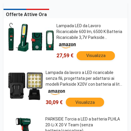
Offerte Attive Ora
Lampada LED da Lavoro
Ricaricabile 600 lm, 6500 K Batteria
Ricaricabile 3,7V Parkside
(Lampada ricaricabile(luce bianca e
UV))
27,59 €
Visualizza
Lampada da lavoro a LED ricaricabile
senza fili, progettata per adattarsi ai
modelli Parkside X20V con batteria al litio
PAP20A1 e PAP20A3
30,09 €
Visualizza
PARKSIDE Torcia a LED a batteria PLHLA
20-Li X 20 V Team (senza
batteria/caricatore)