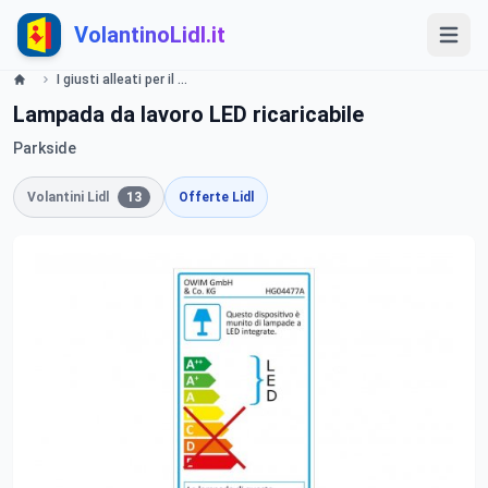
VolantinoLidl.it
I giusti alleati per il Fai da te Offerte valide da giovedì 4 luglio 2019 Lidl
Lampada da lavoro LED ricaricabile
Parkside
Volantini Lidl
13
Offerte Lidl