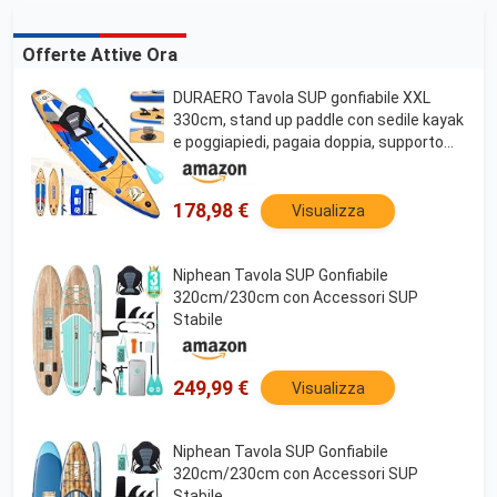
Offerte Attive Ora
DURAERO Tavola SUP gonfiabile XXL
330cm, stand up paddle con sedile kayak
e poggiapiedi, pagaia doppia, supporto
fotocamera, accessori completi, portata
150 kg, effetto legno
178,98 €
Visualizza
Niphean Tavola SUP Gonfiabile
320cm/230cm con Accessori SUP
Stabile
249,99 €
Visualizza
Niphean Tavola SUP Gonfiabile
320cm/230cm con Accessori SUP
Stabile