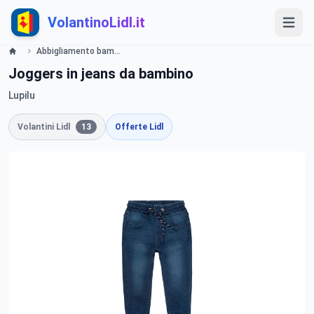
VolantinoLidl.it
Abbigliamento bambini Lidl
Joggers in jeans da bambino
Lupilu
Volantini Lidl
13
Offerte Lidl