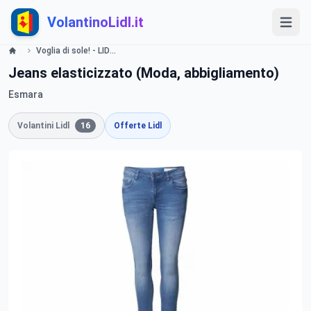
VolantinoLidl.it
Voglia di sole! - LIDL Catalogue - Offerte valide dal 22 aprile 2019 Lidl
Jeans elasticizzato (Moda, abbigliamento)
Esmara
Volantini Lidl
16
Offerte Lidl