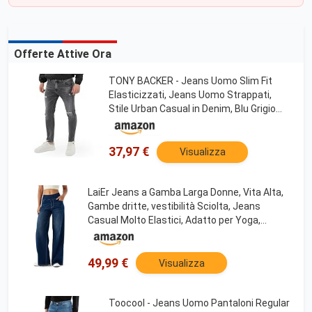
Offerte Attive Ora
TONY BACKER - Jeans Uomo Slim Fit
Elasticizzati, Jeans Uomo Strappati,
Stile Urban Casual in Denim, Blu Grigio
Celeste, vestibilità Aderente, Taglie 42-
52 Art. S250
37,97 €
Visualizza
LaiEr Jeans a Gamba Larga Donne, Vita Alta,
Gambe dritte, vestibilità Sciolta, Jeans
Casual Molto Elastici, Adatto per Yoga,
Fitness e Sport di Tempo Libero.(Blu Scuro
Nostalgico,XL)
49,99 €
Visualizza
Toocool - Jeans Uomo Pantaloni Regular