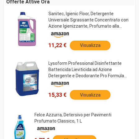
Offerte Attive Ora
Sanitec, Igienic Floor, Detergente
Universale Sgrassante Concentrato con
Azione Igienizzante, Profumato alla
Lavanda Selvatica, Attivo su Qualsiasi
Tipo di Sporco, Made in Italy, 5 L
11,22 €
Visualizza
Lysoform Professional Disinfettante
Battericida Lieviticida ad Azione
Detergente e Deodorante Pro Formula
Igienizzante Anti Odore - Tanica da 5L
15,33 €
Visualizza
Felce Azzurra, Detersivo per Pavimenti
Profumato Classico, 1 L