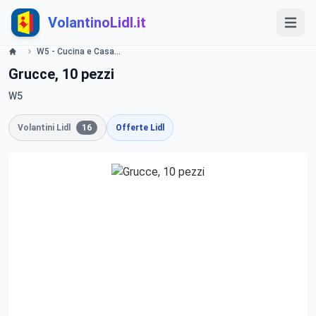
VolantinoLidl.it
W5 - Cucina e Casalinghi Lidl
Grucce, 10 pezzi
W5
Volantini Lidl
16
Offerte Lidl