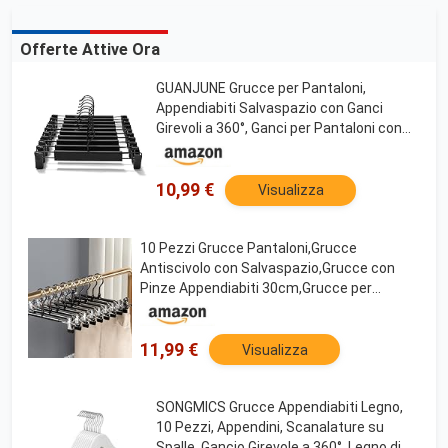
Offerte Attive Ora
GUANJUNE Grucce per Pantaloni,
Appendiabiti Salvaspazio con Ganci
Girevoli a 360°, Ganci per Pantaloni con
Clip Regolabili, Vestiti Cappotto
Indumento Jeans Grucce (10 Pezzi,
Nero)
10,99 €
Visualizza
10 Pezzi Grucce Pantaloni,Grucce
Antiscivolo con Salvaspazio,Grucce con
Pinze Appendiabiti 30cm,Grucce per
Pantaloni in Metallo Cromato con Clip
Antiscivolo Regolabili per Clothes Hangers
11,99 €
Visualizza
SONGMICS Grucce Appendiabiti Legno,
10 Pezzi, Appendini, Scanalature su
Spalle, Gancio Girevole a 360°, Legno di