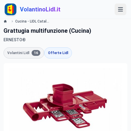
VolantinoLidl.it
Cucina - LIDL Catalogue - Offerte valide dal 7 gennaio 2019 Lidl
Grattugia multifunzione (Cucina)
ERNESTO®
Volantini Lidl
16
Offerte Lidl