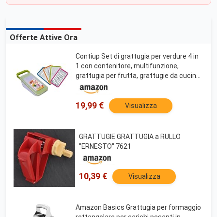
Offerte Attive Ora
Contiup Set di grattugia per verdure 4 in
1 con contenitore, multifunzione,
grattugia per frutta, grattugie da cucina,
in plastica, colore: verde
19,99 €
Visualizza
GRATTUGIE GRATTUGIA a RULLO
"ERNESTO" 7621
10,39 €
Visualizza
Amazon Basics Grattugia per formaggio
rettangolare per carichi pesanti in