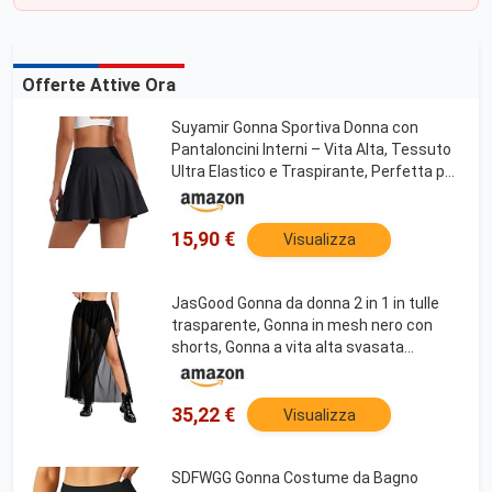
Offerte Attive Ora
Suyamir Gonna Sportiva Donna con
Pantaloncini Interni – Vita Alta, Tessuto
Ultra Elastico e Traspirante, Perfetta per
Tennis, Running e Tempo Libero – Made
in Italy by
15,90 €
Visualizza
JasGood Gonna da donna 2 in 1 in tulle
trasparente, Gonna in mesh nero con
shorts, Gonna a vita alta svasata
irregolare per abbigliamento da festa e
da club, S
35,22 €
Visualizza
SDFWGG Gonna Costume da Bagno