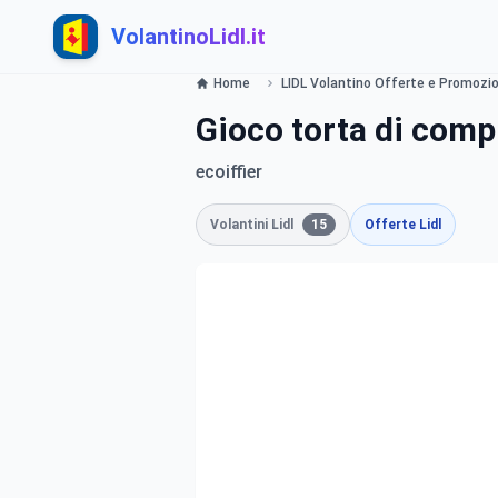
VolantinoLidl.it
Home
LIDL Volantino Offerte e Promozion
Gioco torta di comp
ecoiffier
Volantini Lidl
15
Offerte Lidl