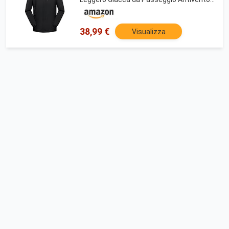
Giacca da Passeggio con Cappuccio per
l'uso Quotidiano e All'aperto,Nero,L
38,99 €
Visualizza