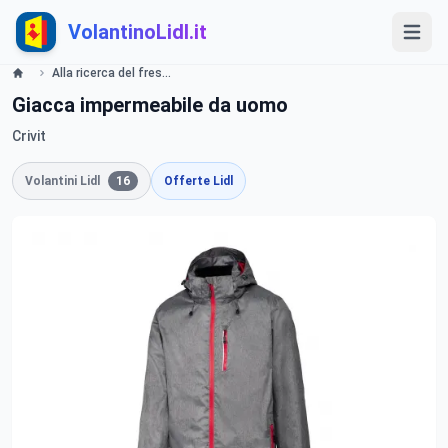
VolantinoLidl.it
Alla ricerca del fresco Lidl
Giacca impermeabile da uomo
Crivit
Volantini Lidl
16
Offerte Lidl