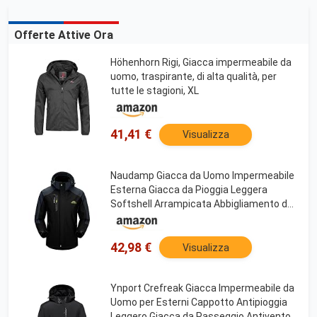
Offerte Attive Ora
Höhenhorn Rigi, Giacca impermeabile da
uomo, traspirante, di alta qualità, per
tutte le stagioni, XL
41,41 €
Visualizza
Naudamp Giacca da Uomo Impermeabile
Esterna Giacca da Pioggia Leggera
Softshell Arrampicata Abbigliamento da
Trekking Giacca a Vento Multitasche da
Montagna
42,98 €
Visualizza
Ynport Crefreak Giacca Impermeabile da
Uomo per Esterni Cappotto Antipioggia
Leggero Giacca da Passeggio Antivento