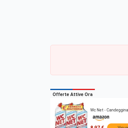
Offerte Attive Ora
Wc Net - Candeggina 
8,97 €
Visua