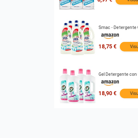
Smac - Detergente G
18,75 €
Visu
Gel Detergente con 
18,90 €
Visu