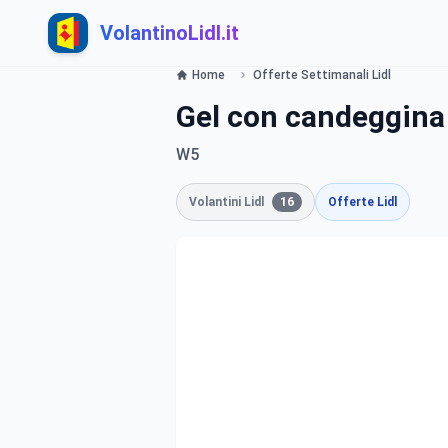
VolantinoLidl.it
Home
Offerte Settimanali Lidl
Gel con candeggina
W5
Volantini Lidl
16
Offerte Lidl